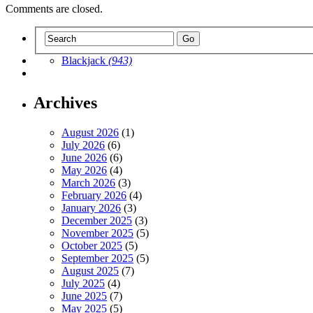
Comments are closed.
Blackjack
(943)
Archives
August 2026
(1)
July 2026
(6)
June 2026
(6)
May 2026
(4)
March 2026
(3)
February 2026
(4)
January 2026
(3)
December 2025
(3)
November 2025
(5)
October 2025
(5)
September 2025
(5)
August 2025
(7)
July 2025
(4)
June 2025
(7)
May 2025
(5)