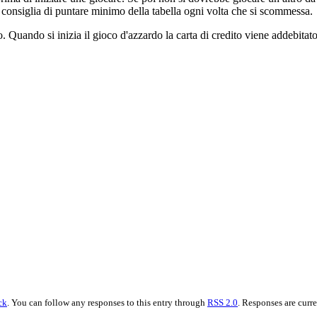
 consiglia di puntare minimo della tabella ogni volta che si scommessa.
o. Quando si inizia il gioco d'azzardo la carta di credito viene addebita
ck
. You can follow any responses to this entry through
RSS 2.0
. Responses are curr