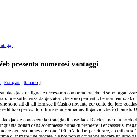
antaggi
Web presenta numerosi vantaggi
l
|
Français
|
Italiano
]
u blackjack en ligne, è necessario comprendere che ci sono organizzazion
ro une sufficienza da giocatori che sono perdenti che non hanno alcun 
ligne sono siti di tali fornisce il Casinò novanta per cento dei loro gua
e redditizio per voi loro firmare une arnaque. Il gancio che è chiama
blackjack e conoscere la strategia di base Jack Black si avrà un bordo de
Cinquanta dollari dans scommesse prima di prendere il encaisser si mag
incere ogni scommessa e sono 100 mA dollari par ritirare, en milieu sc T
rima di iniziare une giocare. Se poi non si dovrebbe giocare un altro d