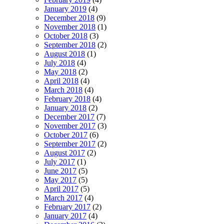
January 2019
(4)
December 2018
(9)
November 2018
(1)
October 2018
(3)
September 2018
(2)
August 2018
(1)
July 2018
(4)
May 2018
(2)
April 2018
(4)
March 2018
(4)
February 2018
(4)
January 2018
(2)
December 2017
(7)
November 2017
(3)
October 2017
(6)
September 2017
(2)
August 2017
(2)
July 2017
(1)
June 2017
(5)
May 2017
(5)
April 2017
(5)
March 2017
(4)
February 2017
(2)
January 2017
(4)