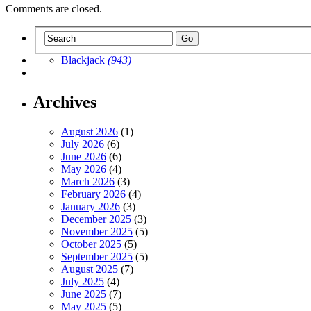
Comments are closed.
Blackjack
(943)
Archives
August 2026
(1)
July 2026
(6)
June 2026
(6)
May 2026
(4)
March 2026
(3)
February 2026
(4)
January 2026
(3)
December 2025
(3)
November 2025
(5)
October 2025
(5)
September 2025
(5)
August 2025
(7)
July 2025
(4)
June 2025
(7)
May 2025
(5)