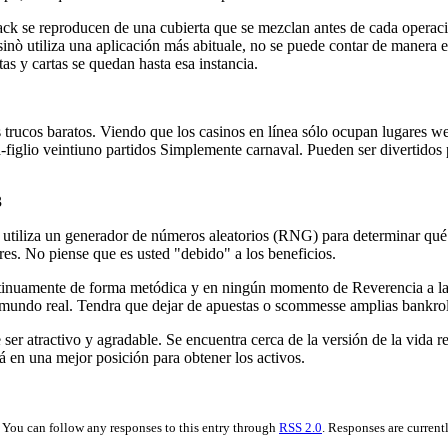
se reproducen de una cubierta que se mezclan antes de cada operación. 
asinò utiliza una aplicación más abituale, no se puede contar de manera 
as y cartas se quedan hasta esa instancia.
trucos baratos. Viendo que los casinos en línea sólo ocupan lugares we
iglio veintiuno partidos Simplemente carnaval. Pueden ser divertidos p
3
utiliza un generador de números aleatorios (RNG) para determinar qué tar
es. No piense que es usted "debido" a los beneficios.
nuamente de forma metódica y en ningún momento de Reverencia a las 
 mundo real. Tendra que dejar de apuestas o scommesse amplias bankrol
 ser atractivo y agradable. Se encuentra cerca de la versión de la vida
tá en una mejor posición para obtener los activos.
. You can follow any responses to this entry through
RSS 2.0
. Responses are current