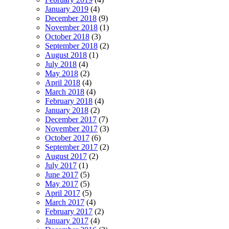
January 2019
(4)
December 2018
(9)
November 2018
(1)
October 2018
(3)
September 2018
(2)
August 2018
(1)
July 2018
(4)
May 2018
(2)
April 2018
(4)
March 2018
(4)
February 2018
(4)
January 2018
(2)
December 2017
(7)
November 2017
(3)
October 2017
(6)
September 2017
(2)
August 2017
(2)
July 2017
(1)
June 2017
(5)
May 2017
(5)
April 2017
(5)
March 2017
(4)
February 2017
(2)
January 2017
(4)