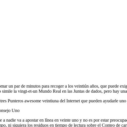
omar un par de minutos para recoger a los veintiún años, que puede ex
o simile la vingt-et-un Mundo Real en las Juntas de dados, pero hay una 
 tres Punteros awesome veintiuna del Internet que pueden ayudarle uno 
Consejo Uno
e a nadie va a apostar en línea en veinte uno y no es por estar preocupa
mpo, ni siquiera los residuos en tiempo de lectura sobre el Conteo de ca