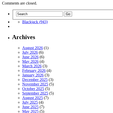
Comments are closed.
Blackjack
(943)
Archives
August 2026
(1)
July 2026
(6)
June 2026
(6)
May 2026
(4)
March 2026
(3)
February 2026
(4)
January 2026
(3)
December 2025
(3)
November 2025
(5)
October 2025
(5)
September 2025
(5)
August 2025
(7)
July 2025
(4)
June 2025
(7)
May 2025
(5)